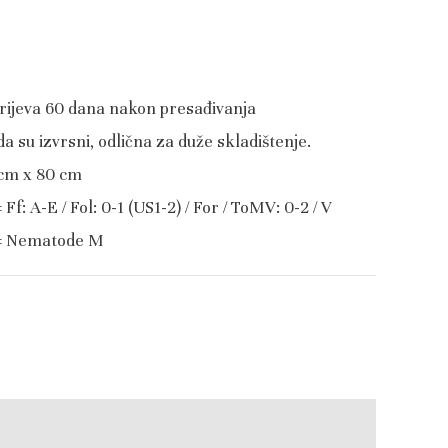
zrijeva 60 dana nakon presađivanja
da su izvrsni, odlična za duže skladištenje.
cm x 80 cm
Ff: A-E / Fol: 0-1 (US1-2) / For / ToMV: 0-2 / V
 = Nematode M