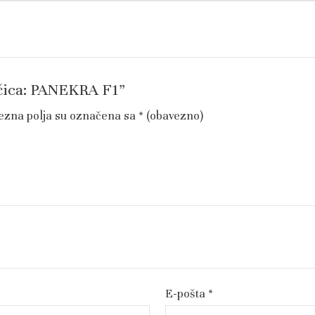
ajčica: PANEKRA F1”
ezna polja su označena sa
* (obavezno)
E-pošta
*