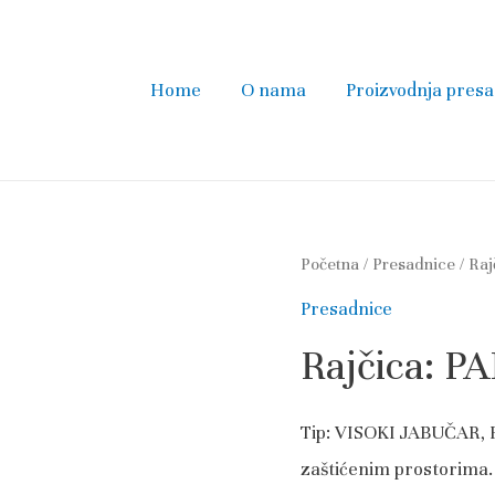
Home
O nama
Proizvodnja presa
Početna
/
Presadnice
/ Ra
Presadnice
Rajčica: 
Tip: VISOKI JABUČAR, P
zaštićenim prostorima.