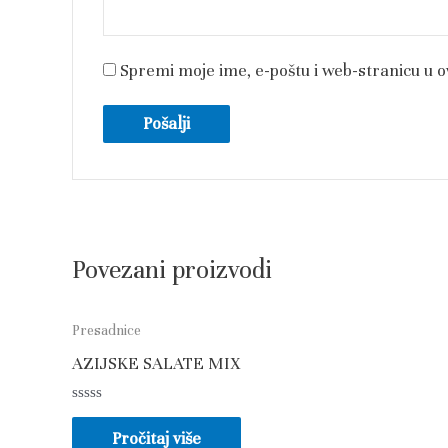
Spremi moje ime, e-poštu i web-stranicu u 
Povezani proizvodi
Presadnice
AZIJSKE SALATE MIX
Ocjenjeno
0
Pročitaj više
od