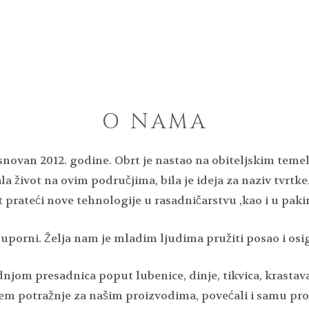
O NAMA
snovan 2012. godine. Obrt je nastao na obiteljskim temel
a život na ovim područjima, bila je ideja za naziv tvrtke.
rateći nove tehnologije u rasadničarstvu ,kao i u paki
 uporni. Želja nam je mladim ljudima pružiti posao i osi
om presadnica poput lubenice, dinje, tikvica, krastavac
em potražnje za našim proizvodima, povećali i samu pro