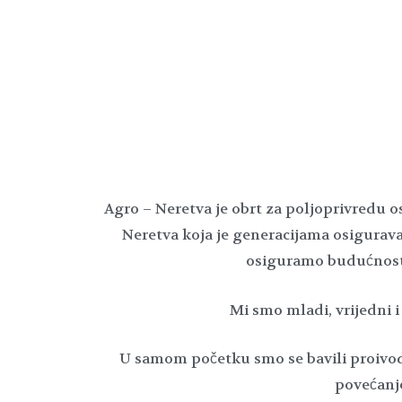
Agro – Neretva je obrt za poljoprivredu o
Neretva koja je generacijama osiguraval
osiguramo budućnost p
Mi smo mladi, vrijedni i
U samom početku smo se bavili proivodnj
povećanj