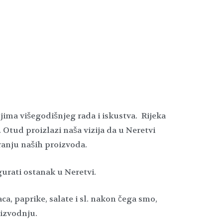
jima višegodišnjeg rada i iskustva. Rijeka
 Otud proizlazi naša vizija da u Neretvi
ranju naših proizvoda.
gurati ostanak u Neretvi.
a, paprike, salate i sl. nakon čega smo,
izvodnju.