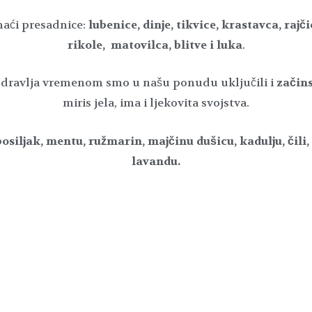
aći presadnice:
lubenice, dinje, tikvice, krastavca, rajč
rikole, matovilca, blitve i luka
.
 zdravlja vremenom smo u našu ponudu uključili i
začins
miris jela, ima i ljekovita svojstva.
bosiljak, mentu, ružmarin, majčinu dušicu, kadulju, čili,
lavandu.