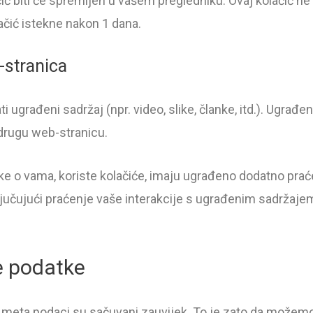
lačić biti će spremljen u vašem pregledniku. Ovaj kolačić
lačić istekne nakon 1 dana.
-stranica
 ugrađeni sadržaj (npr. video, slike, članke, itd.). Ugrađ
u drugu web-stranicu.
 o vama, koriste kolačiće, imaju ugrađeno dodatno praćen
jučujući praćenje vaše interakcije s ugrađenim sadržajem 
e podatke
 meta podaci su sačuvani zauvijek. To je zato da možemo