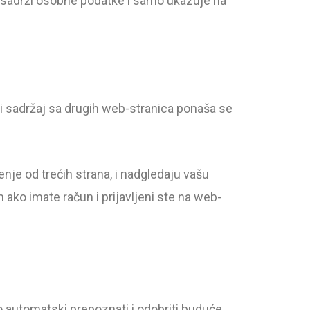
 ne sadrži osobne podatke i samo ukazuje na
eni sadržaj sa drugih web-stranica ponaša se
je od trećih strana, i nadgledaju vašu
ako imate račun i prijavljeni ste na web-
 automatski prepoznati i odobriti buduće