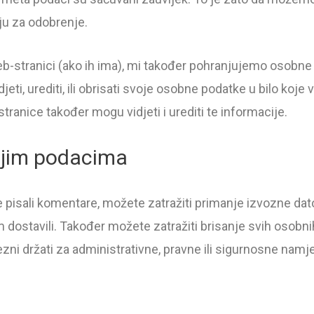
ju za odobrenje.
 web-stranici (ako ih ima), mi također pohranjujemo osobn
djeti, urediti, ili obrisati svoje osobne podatke u bilo koj
tranice također mogu vidjeti i urediti te informacije.
ojim podacima
ste pisali komentare, možete zatražiti primanje izvozne 
m dostavili. Također možete zatražiti brisanje svih osob
zni držati za administrativne, pravne ili sigurnosne namj