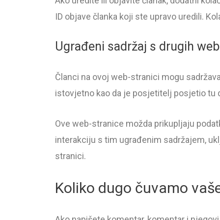
Ako uredite ili objavite članak, dodatni ko
ID objave članka koji ste upravo uredili. Ko
Ugrađeni sadržaj s drugih web
Članci na ovoj web-stranici mogu sadržavati
istovjetno kao da je posjetitelj posjetio t
Ove web-stranice možda prikupljaju podatke
interakciju s tim ugrađenim sadržajem, ukl
stranici.
Koliko dugo čuvamo vaš
Ako napišete komentar, komentar i njegovi