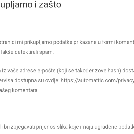
upljamo i zašto
tranici mi prikupljamo podatke prikazane u formi komentara
 lakše detektirali spam.
 iz vaše adrese e-pošte (koji se također zove hash) dostav
tar servisa dostupna su ovdje: https://automattic.com/priv
 vašeg komentara.
i bi izbjegavati prijenos slika koje imaju ugrađene podatke