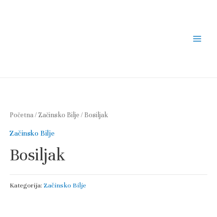
Skip
Main
to
Men
content
Početna
/
Začinsko Bilje
/ Bosiljak
Začinsko Bilje
Bosiljak
Kategorija:
Začinsko Bilje