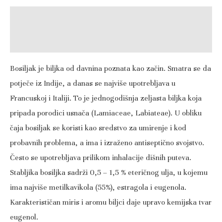
Opis
Recenzije (0)
Bosiljak je biljka od davnina poznata kao začin. Smatra se da
potječe iz Indije, a danas se najviše upotrebljava u
Francuskoj i Italiji. To je jednogodišnja zeljasta biljka koja
pripada porodici usnača (Lamiaceae, Labiateae). U obliku
čaja bosiljak se koristi kao sredstvo za umirenje i kod
probavnih problema, a ima i izraženo antiseptično svojstvo.
Često se upotrebljava prilikom inhalacije dišnih puteva.
Stabljika bosiljka sadrži 0,5 – 1,5 % eteričnog ulja, u kojemu
ima najviše metilkavikola (55%), estragola i eugenola.
Karakterističan miris i aromu biljci daje upravo kemijska tvar
eugenol.