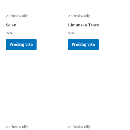
Začinsko Bilje
Začinsko Bilje
Selen
Limunska Trava
Ocjenjeno
Ocjenjeno
0
0
Pročitaj više
Pročitaj više
od
od
5
5
Začinsko Bilje
Začinsko Bilje