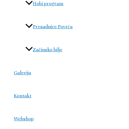
Hobi program
Presadnice Povrća
Začinsko bilje
Galerija
Kontakt
Webshop