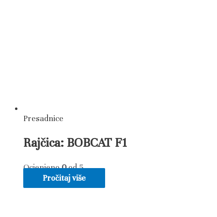
Presadnice
Rajčica: BOBCAT F1
Ocjenjeno
0
od 5
Pročitaj više