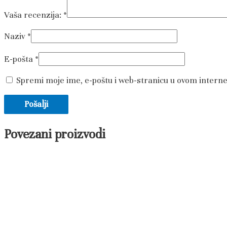
Vaša recenzija:
*
Naziv
*
E-pošta
*
Spremi moje ime, e-poštu i web-stranicu u ovom intern
Povezani proizvodi