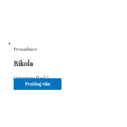
Presadnice
Rikola
Ocjenjeno
0
od 5
Pročitaj više