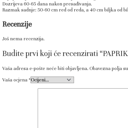
Dozrijeva 60-65 dana nakon presađivanja.
Razmak sadnje: 50-60 cm red od reda, a 40 cm biljka od bil
Recenzije
Još nema recenzija.
Budite prvi koji će recenzirati “PAPR
Vaša adresa e-pošte neće biti objavljena.
Obavezna polja s
Vaša ocjena
*