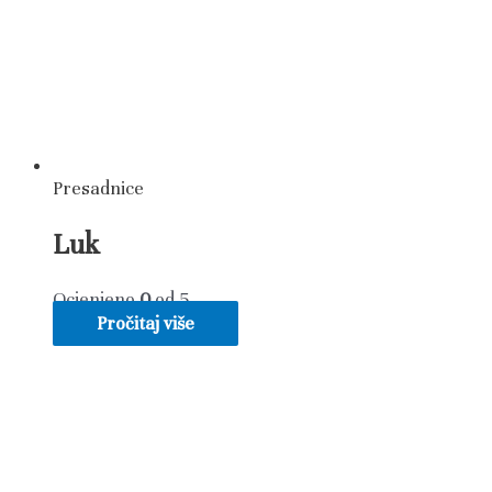
Presadnice
Luk
Ocjenjeno
0
od 5
Pročitaj više