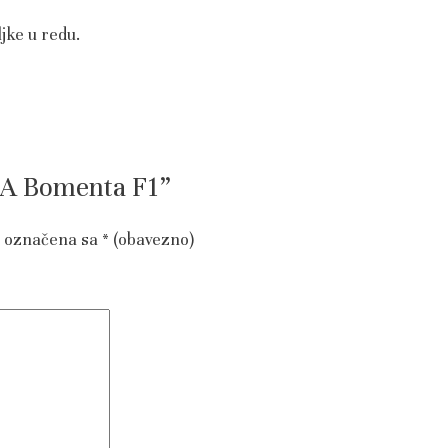
jke u redu.
IKA Bomenta F1”
u označena sa
* (obavezno)